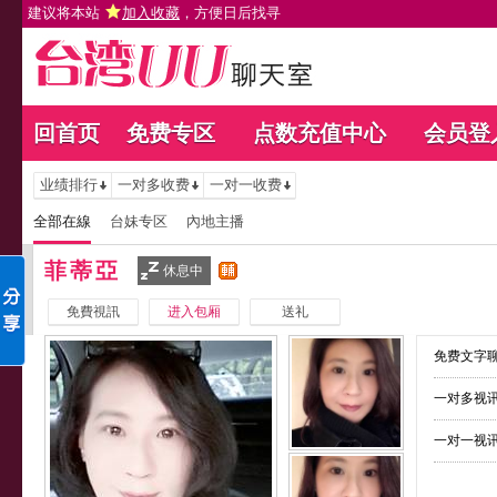
建议将本站
加入收藏
，方便日后找寻
回首页
免费专区
点数充值中心
会员登
业绩排行
一对多收费
一对一收费
全部在線
台妹专区
內地主播
菲蒂亞
休息中
免費視訊
进入包厢
送礼
免费文字聊
一对多视讯
一对一视讯