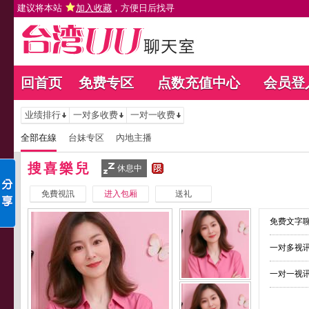
建议将本站
加入收藏
，方便日后找寻
回首页
免费专区
点数充值中心
会员登
业绩排行
一对多收费
一对一收费
全部在線
台妹专区
內地主播
搜喜樂兒
休息中
免費視訊
进入包厢
送礼
免费文字聊
一对多视讯
一对一视讯