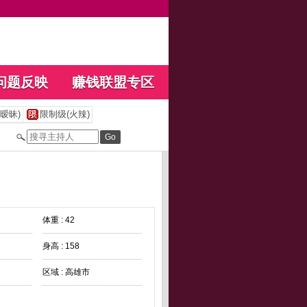
问题反映
赚钱联盟专区
暧昧)
限制级(火辣)
体重 : 42
身高 : 158
区域 : 高雄市