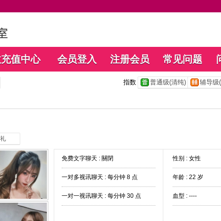
数充值中心
会员登入
注册会员
常见问题
指数
普通级(清纯)
辅导级(
礼
免费文字聊天 :
關閉
性别 : 女性
一对多视讯聊天 :
每分钟 8 点
年龄 : 22 岁
一对一视讯聊天 :
每分钟 30 点
血型 : ----