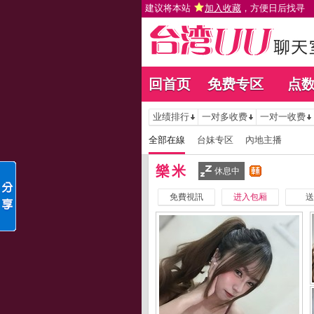
建议将本站
加入收藏
，方便日后找寻
回首页
免费专区
点
业绩排行
一对多收费
一对一收费
全部在線
台妹专区
內地主播
樂米
休息中
免費視訊
进入包厢
送