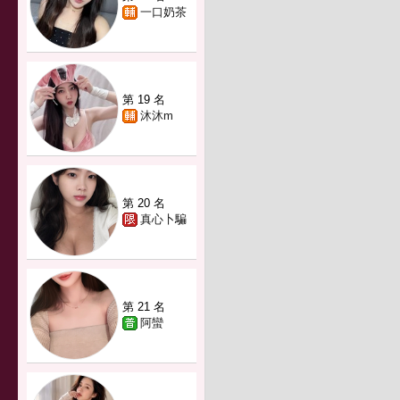
一口奶茶
第 19 名
沐沐m
第 20 名
真心卜騙
第 21 名
阿蠻