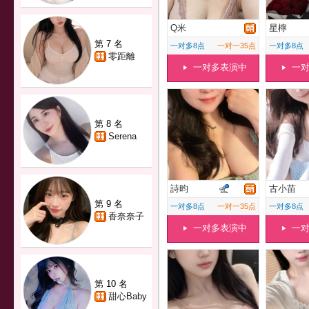
Q米
星檸
第 7 名
一对多8点
一对一35点
一对多8点
零距離
一对多表演中
一
第 8 名
Serena
詩昀
古小苗
第 9 名
一对多8点
一对一35点
一对多8点
香奈奈子
一对多表演中
一
第 10 名
甜心Baby