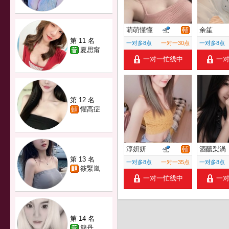
萌萌懂懂
余笙
第 11 名
一对多8点
一对一30点
一对多8点
夏思甯
一对一忙线中
一
第 12 名
懼高症
淳妍妍
酒釀梨渦
第 13 名
一对多8点
一对一35点
一对多8点
筱緊嵐
一对一忙线中
一
第 14 名
簡丹