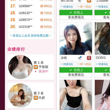
溏心奶寶
上我賊船
17.
U24564**
赠 800点
一对多6点
一对一25点
一对多8点
在线上
18.
U29132**
赠 700点
看免费视讯
看免
19.
U28573**
赠 600点
20.
U21518**
赠 500点
~ 恭喜以上会员 获得免费点数 ~
业绩排行
冰映
DORIS
第 1 名
一对多5点
一对一20点
一对多8点
予宥期
在线上
表演中
看免费视讯
看免
第 2 名
玖妍