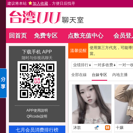
建议将本站
加入收藏
，方便日后找寻
回首页
免费专区
点数充值中心
会员登
使用第三方代充，可能導
溫馨提醒
下载手机 APP
當。
随时与你视讯聊天
业绩排行
一对多收费
一对一
全部在線
台妹专区
內地主播
APP使用說明
QRcode說明
沐歆
十孃
七月会员消费排行榜