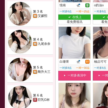
憶南
o奶油o
第 3 名
一对多6点
一对一25点
一对多8点
艾媛熙
在线上
看免费视讯
看免
第 4 名
九尾奈奈
白珊菁
極品可可
第 5 名
一对多8点
一对一30点
一对多6点
剛升大三
一对多表演中
一
第 6 名
巨乳G杯